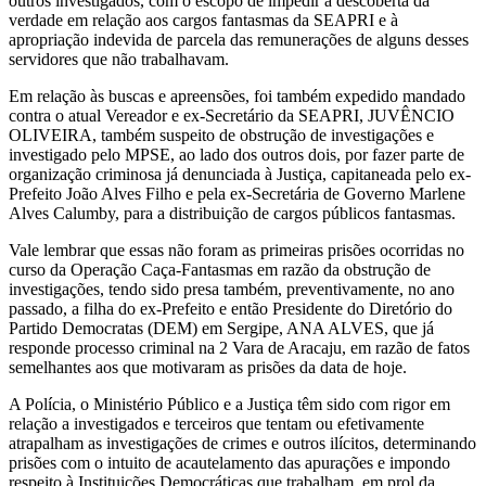
outros investigados, com o escopo de impedir a descoberta da
verdade em relação aos cargos fantasmas da SEAPRI e à
apropriação indevida de parcela das remunerações de alguns desses
servidores que não trabalhavam.
Em relação às buscas e apreensões, foi também expedido mandado
contra o atual Vereador e ex-Secretário da SEAPRI, JUVÊNCIO
OLIVEIRA, também suspeito de obstrução de investigações e
investigado pelo MPSE, ao lado dos outros dois, por fazer parte de
organização criminosa já denunciada à Justiça, capitaneada pelo ex-
Prefeito João Alves Filho e pela ex-Secretária de Governo Marlene
Alves Calumby, para a distribuição de cargos públicos fantasmas.
Vale lembrar que essas não foram as primeiras prisões ocorridas no
curso da Operação Caça-Fantasmas em razão da obstrução de
investigações, tendo sido presa também, preventivamente, no ano
passado, a filha do ex-Prefeito e então Presidente do Diretório do
Partido Democratas (DEM) em Sergipe, ANA ALVES, que já
responde processo criminal na 2 Vara de Aracaju, em razão de fatos
semelhantes aos que motivaram as prisões da data de hoje.
A Polícia, o Ministério Público e a Justiça têm sido com rigor em
relação a investigados e terceiros que tentam ou efetivamente
atrapalham as investigações de crimes e outros ilícitos, determinando
prisões com o intuito de acautelamento das apurações e impondo
respeito à Instituições Democráticas que trabalham, em prol da