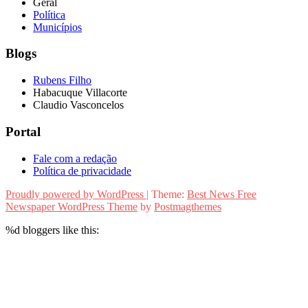
Geral
Política
Municípios
Blogs
Rubens Filho
Habacuque Villacorte
Claudio Vasconcelos
Portal
Fale com a redação
Política de privacidade
Proudly powered by WordPress
|
Theme:
Best News Free
Newspaper WordPress Theme
by
Postmagthemes
%d
bloggers like this: