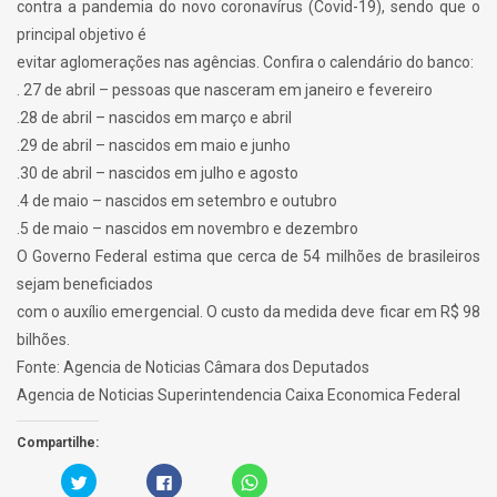
contra a pandemia do novo coronavírus (Covid-19), sendo que o
principal objetivo é
evitar aglomerações nas agências. Confira o calendário do banco:
. 27 de abril – pessoas que nasceram em janeiro e fevereiro
.28 de abril – nascidos em março e abril
.29 de abril – nascidos em maio e junho
.30 de abril – nascidos em julho e agosto
.4 de maio – nascidos em setembro e outubro
.5 de maio – nascidos em novembro e dezembro
O Governo Federal estima que cerca de 54 milhões de brasileiros
sejam beneficiados
com o auxílio emergencial. O custo da medida deve ficar em R$ 98
bilhões.
Fonte: Agencia de Noticias Câmara dos Deputados
Agencia de Noticias Superintendencia Caixa Economica Federal
Compartilhe:
C
C
C
a
l
l