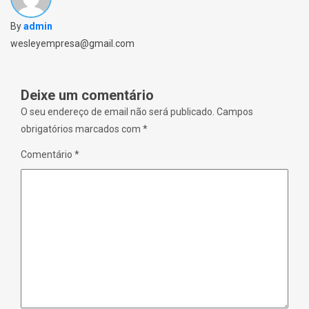
s
w
)
i
w
n
i
By
admin
n
n
e
d
w
o
wesleyempresa@gmail.com
w
w
i
)
n
d
o
Deixe um comentário
w
)
O seu endereço de email não será publicado.
Campos
obrigatórios marcados com
*
Comentário
*