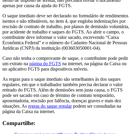
isento de Imposto de Renda, não precisará enviar o documento
apenas por causa da ajuda do FGTS.
O saque imediato deve ser declarado no formulário de rendimentos
isentos e não tributáveis, no item 4, que engloba indenizações por
rescisão de contrato de trabalho, por planos de demissão voluntária,
por acidente de trabalho e saques do FGTS. Ao abrir o campo, o
contribuinte deve informar o valor sacado, escrevendo “Caixa
Econômica Federal” e o número do Cadastro Nacional de Pessoas
Jurídicas (CNPJ) da instituição (003603050001-04).
Caso não tenha o comprovante de saque, o contribuinte pode pedir
um extrato na
página do FGTS
na internet, na página da Caixa ou
no aplicativo FGTS para dispositivos móveis.
As regras para o saque imediato são semelhantes às dos saques
regulares, em que o trabalhador também precisa declarar o valor
retirado do FGTS. Além de demissões sem justa causa, o FGTS
pode ser sacado em caso de término de contrato temporário,
aposentadoria, rescisão por falência, doenças graves e mais dez
situações. As
regras do saque regular
podem ser consultadas na
página da Caixa na internet.
Compartilhe: