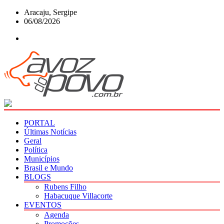
Skip
Aracaju, Sergipe
to
06/08/2026
content
PORTAL
Últimas Notícias
Geral
Política
Municípios
Brasil e Mundo
BLOGS
Rubens Filho
Habacuque Villacorte
EVENTOS
Agenda
Promoções