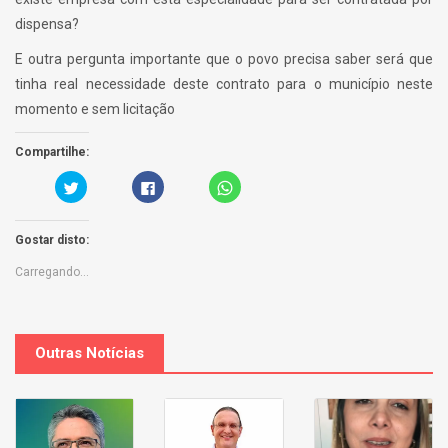
dispensa?
E outra pergunta importante que o povo precisa saber será que
tinha real necessidade deste contrato para o município neste
momento e sem licitação
Compartilhe:
C
C
C
a
l
l
r
i
i
r
q
c
e
u
k
Gostar disto:
g
e
t
u
p
o
e
a
s
Carregando...
a
r
h
q
a
a
u
p
r
i
a
e
p
r
o
a
t
n
r
i
W
Outras Notícias
a
l
h
p
h
a
a
a
t
r
r
s
t
n
A
i
o
p
l
F
p
h
a
(