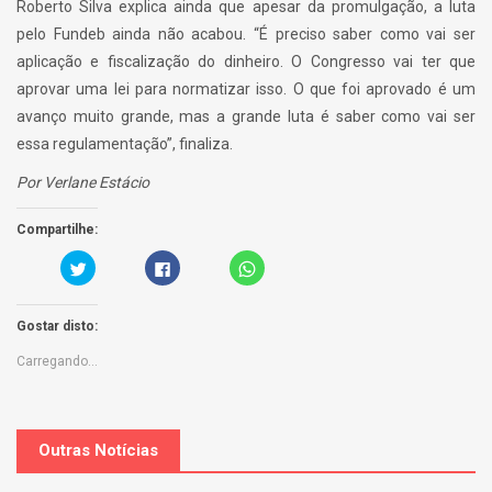
Roberto Silva explica ainda que apesar da promulgação, a luta
pelo Fundeb ainda não acabou. “É preciso saber como vai ser
aplicação e fiscalização do dinheiro. O Congresso vai ter que
aprovar uma lei para normatizar isso. O que foi aprovado é um
avanço muito grande, mas a grande luta é saber como vai ser
essa regulamentação”, finaliza.
Por Verlane Estácio
Compartilhe:
C
C
C
a
l
l
r
i
i
r
q
c
e
u
k
Gostar disto:
g
e
t
u
p
o
e
a
s
Carregando...
a
r
h
q
a
a
u
p
r
i
a
e
p
r
o
a
t
n
r
i
W
Outras Notícias
a
l
h
p
h
a
a
a
t