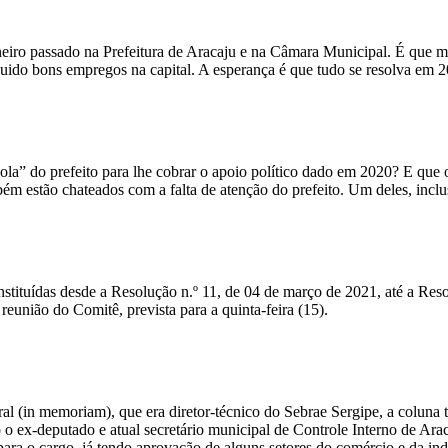
aneiro passado na Prefeitura de Aracaju e na Câmara Municipal. É que
eguido bons empregos na capital. A esperança é que tudo se resolva em
la” do prefeito para lhe cobrar o apoio político dado em 2020? E que
ém estão chateados com a falta de atenção do prefeito. Um deles, inclu
nstituídas desde a Resolução n.º 11, de 04 de março de 2021, até a Re
reunião do Comitê, prevista para a quinta-feira (15).
al (in memoriam), que era diretor-técnico do Sebrae Sergipe, a coluna 
 o ex-deputado e atual secretário municipal de Controle Interno de Ara
para o cargo, já tendo aprovação de alguns setores do comércio e da ind