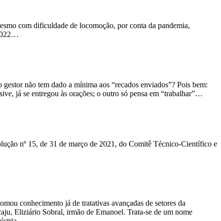
 mesmo com dificuldade de locomoção, por conta da pandemia,
 2022…
 o gestor não tem dado a mínima aos “recados enviados”? Pois bem:
sive, já se entregou às orações; o outro só pensa em “trabalhar”…
solução nº 15, de 31 de março de 2021, do Comitê Técnico-Científico e
tomou conhecimento já de tratativas avançadas de setores da
caju, Eliziário Sobral, irmão de Emanoel. Trata-se de um nome
ústria.