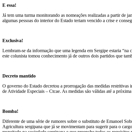
E essa!
Já tem uma turma monitorando as nomeações realizadas a partir de j
algumas pessoas do interior do Estado teriam vencido a crise e cons
Exclusiva!
Lembram-se da informação que uma legenda em Sergipe estaria “na co
este colunista tomou conhecimento já de outros dois partidos que tamb
Decreto mantido
O governo do Estado decretou a prorrogação das medidas restritivas i
de Atividade Especiais – Ctcae. As medidas são válidas até a próxima 
Bomba!
Diferente de uma série de rumores sobre o substituto de Emanoel Sobr
Agricultura sergipana que já se movimentam para sugerir para o cargo
respeitado na sociedade sergipana e que preenche todos os requisitos 