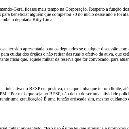
mando-Geral ficasse mais tempo na Corporação. Respeito a função dos p
s para beneficiar alguém que completou 70 no início desse ano e foi af
 também deputada Kitty Lima.
sta ter sido apresentada para os deputados se qualquer discussão com
 para cuidar dos órgãos e não retirar das ruas o efetivo da ativa, que e
ante frisar que, aquele militar da reserva que for convocado, para atua
 a iniciativa do BESP era positiva, mas que tinha que ter um limite, at
 “Por mais que seja no BESP, não deixa de ser uma atividade policial
arantir uma gratificação? É uma função arriscada sim, mesmo cuidando 
ial militar aposentado. “Isso não é uma lei que atrapalha a promoção de