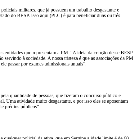
oliciais militares, que já possuem um trabalho desgastante e
astado do BESP. Isso aqui (PLC) é para beneficiar duas ou três
 as entidades que representam a PM. “A ideia da criação desse BESP
stão servindo à sociedade. A nossa tristeza é que as associações da PM
r ele passar por exames admissionais anuais”.
é pela quantidade de pessoas, que fizeram o concurso público e
. Uma atividade muito desgastante, e por isso eles se aposentam
de prédios públicos”.
 qualquer policial da ativa, que em Sergipe a idade limite é de 60