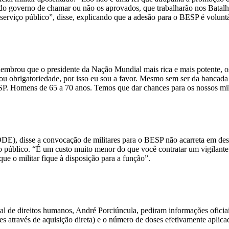
 do governo de chamar ou não os aprovados, que trabalharão nos Batalhõ
 serviço público”, disse, explicando que a adesão para o BESP é volunt
embrou que o presidente da Nação Mundial mais rica e mais potente, os 
 ou obrigatoriedade, por isso eu sou a favor. Mesmo sem ser da bancada 
P. Homens de 65 a 70 anos. Temos que dar chances para os nossos mili
PODE), disse a convocação de militares para o BESP não acarreta em de
io público. “É um custo muito menor do que você contratar um vigilante
 que o militar fique à disposição para a função”.
al de direitos humanos, André Porciúncula, pediram informações oficia
s através de aquisição direta) e o número de doses efetivamente aplicad