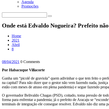
Agenda
Promoções
Onde está Edvaldo Nogueira? Prefeito nã
Home
2021
Abril
8
08/04/2021
0 Comments
Por Habacuque Villacorte
Ganha um “picolé de graviola” quem adivinhar o que tem feito o pre
na capital? Para não dizer que o gestor não vem fazendo nada, justiç
estão com meses de atraso em plena pandemia) e segue fazendo propa
O governador Belivaldo Chagas (PSD), coitado, toma pressão de todos
forma para enfrentar a pandemia; já o prefeito de Aracaju se “esconde
terminais de integração ele consegue resolver. Edvaldo não diz uma