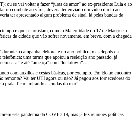
); ou se vai voltar a fazer “juras de amor” ao ex-presidente Lula e ao
udar no combate ao vírus; deveria ter enviado um vídeo direto ao
ria ter apresentado algum problema de sinal, lá pelas bandas da
um tempo e que se arrastam, como a Maternidade do 17 de Março e a
iféricas da cidade que vão sofrer novamente, em breve, com a chegada
urante a campanha eleitoral e no ano político, mas depois da
telefônica; uma turma que apoiou a reeleição ano passado, já
ficar em casa” e até “ameaça” com “lockdown”…
ando com auxílios e cestas básicas, por exemplo, têm ido ao encontro
o remonta? Vai ter UTI agora ou não? Já pagou aos fornecedores do
r à praia, ficar “mirando as ondas do mar”…
erarem esta pandemia da COVID-19, mas já fez reuniões políticas