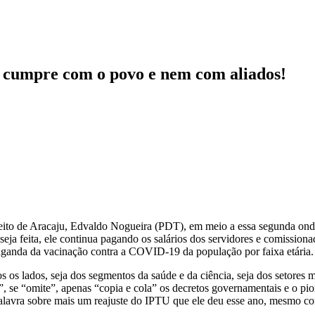
o cumpre com o povo e nem com aliados!
feito de Aracaju, Edvaldo Nogueira (PDT), em meio a essa segunda on
a seja feita, ele continua pagando os salários dos servidores e comiss
ganda da vacinação contra a COVID-19 da população por faixa etária.
 os lados, seja dos segmentos da saúde e da ciência, seja dos setores
”, se “omite”, apenas “copia e cola” os decretos governamentais e o pi
 palavra sobre mais um reajuste do IPTU que ele deu esse ano, mesmo c