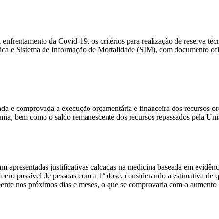
frentamento da Covid-19, os critérios para realização de reserva téc
a e Sistema de Informação de Mortalidade (SIM), com documento ofic
ada e comprovada a execução orçamentária e financeira dos recursos or
emia, bem como o saldo remanescente dos recursos repassados pela Uniã
am apresentadas justificativas calcadas na medicina baseada em evidênc
número possível de pessoas com a 1ª dose, considerando a estimativa d
mente nos próximos dias e meses, o que se comprovaria com o aumento 