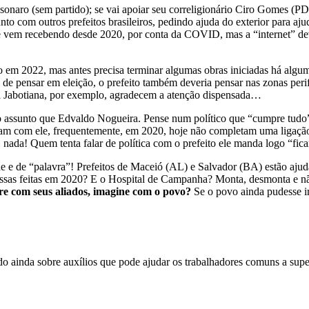
sonaro (sem partido); se vai apoiar seu correligionário Ciro Gomes (PDT
nto com outros prefeitos brasileiros, pedindo ajuda do exterior para aj
e vem recebendo desde 2020, por conta da COVID, mas a “internet” deve
o em 2022, mas antes precisa terminar algumas obras iniciadas há alg
 de pensar em eleição, o prefeito também deveria pensar nas zonas per
 Jabotiana, por exemplo, agradecem a atenção dispensada…
 assunto que Edvaldo Nogueira. Pense num político que “cumpre tudo” d
vam com ele, frequentemente, em 2020, hoje não completam uma ligação 
, nada! Quem tenta falar de política com o prefeito ele manda logo “
de e de “palavra”! Prefeitos de Maceió (AL) e Salvador (BA) estão ajud
ssas feitas em 2020? E o Hospital de Campanha? Monta, desmonta e nã
e com seus aliados, imagine com o povo?
Se o povo ainda pudesse i
do ainda sobre auxílios que pode ajudar os trabalhadores comuns a sup