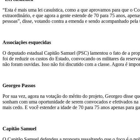
“Esta é mais uma lei casuística, como a que aprovamos para que o Co
extraordinário, e que agora a gente estende de 70 para 75 anos, apena
pessoas”, disse, votando contra a emenda e sendo acompanhado pela
Associações esquecidas
O deputado estadual Capitão Samuel (PSC) lamentou o fato de a propo
foi de reduzir os custos do Estado, convocando os militares da reserva
não foram ouvidas. Isso não foi discutido com a classe. Agora é import
Georgeo Passos
Por sua vez, agora na votação do mérito do projeto, Georgeo disse que
sonham com uma oportunidade de serem convocados e efetivados na PM.
mais cedo. E você estender a idade de 70 para 75 anos apenas para g
Capitão Samuel
O Capitão Samuel defendeu a proposta ressaltando que o foco é o polic