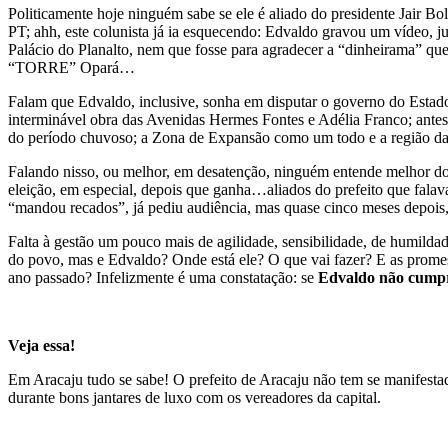
Politicamente hoje ninguém sabe se ele é aliado do presidente Jair Bol
PT; ahh, este colunista já ia esquecendo: Edvaldo gravou um vídeo, ju
Palácio do Planalto, nem que fosse para agradecer a “dinheirama” qu
“TORRE” Opará…
Falam que Edvaldo, inclusive, sonha em disputar o governo do Estad
interminável obra das Avenidas Hermes Fontes e Adélia Franco; antes
do período chuvoso; a Zona de Expansão como um todo e a região da
Falando nisso, ou melhor, em desatenção, ninguém entende melhor do
eleição, em especial, depois que ganha…aliados do prefeito que fala
“mandou recados”, já pediu audiência, mas quase cinco meses depois
Falta à gestão um pouco mais de agilidade, sensibilidade, de humilda
do povo, mas e Edvaldo? Onde está ele? O que vai fazer? E as prome
ano passado? Infelizmente é uma constatação: se
Edvaldo não cumpr
Veja essa!
Em Aracaju tudo se sabe! O prefeito de Aracaju não tem se manifesta
durante bons jantares de luxo com os vereadores da capital.