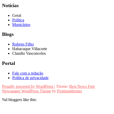
Notícias
Geral
Política
Municípios
Blogs
Rubens Filho
Habacuque Villacorte
Claudio Vasconcelos
Portal
Fale com a redação
Política de privacidade
Proudly powered by WordPress
|
Theme:
Best News Free
Newspaper WordPress Theme
by
Postmagthemes
%d
bloggers like this: