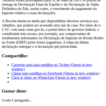
Também foram prorrogados para 31 de maio de 2021 os prazos de
entrega da Declaração Final de Espólio e da Declaração de Saída
Definitiva do País, assim como, o vencimento do pagamento do
imposto relativo a essas declarações.
A Receita destacou ainda que disponibiliza diversos serviços aos
cidadãos, que podem ser acessado sem sair de casa. Por meio do e-
CAC com uma conta gov.br, o portal único do governo federal, o
contribuinte tem acesso, por exemplo, aos comprovantes de
rendimentos informados na Declaração de Imposto de Renda Retido
na Fonte (DIRF) pelas fontes pagadoras, à cópia da última
declaração entregue e à declaração pré-preenchida.
Compartilhe:
Carregue aqui para partilhar no Twitter (Opens in new
window)
Clique para partilhar no Facebook (Opens in new window)
Click to share on WhatsApp (Opens in new window)
Gostar disto:
Gosto
Carregando...