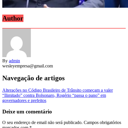
Author
By
admin
wesleyempresa@gmail.com
Navegação de artigos
Alterações no Código Brasileiro de Trânsito começam a valer
“Ilimitado” contra Bolsonaro, Rogério “passa o pano” em
governadores e prefeitos
Deixe um comentário
O seu endereço de email não será publicado.
Campos obrigatórios
marcados com
*