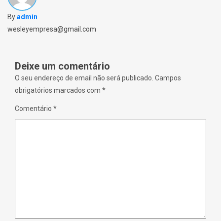
i
w
n
i
By
admin
n
n
e
d
w
o
wesleyempresa@gmail.com
w
w
i
)
n
d
o
Deixe um comentário
w
)
O seu endereço de email não será publicado.
Campos
obrigatórios marcados com
*
Comentário
*