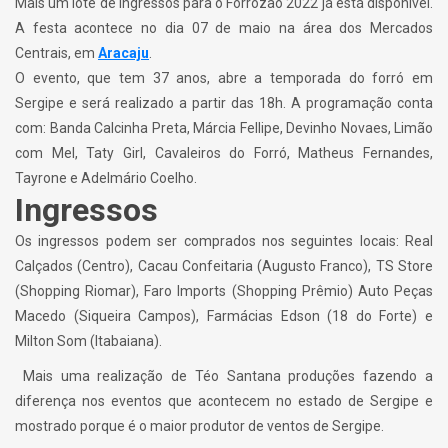
Mais um lote de ingressos para o Forrozão 2022 já está disponível.
A festa acontece no dia 07 de maio na área dos Mercados
Centrais, em
Aracaju
.
O evento, que tem 37 anos, abre a temporada do forró em
Sergipe e será realizado a partir das 18h. A programação conta
com: Banda Calcinha Preta, Márcia Fellipe, Devinho Novaes, Limão
com Mel, Taty Girl, Cavaleiros do Forró, Matheus Fernandes,
Tayrone e Adelmário Coelho.
Ingressos
Os ingressos podem ser comprados nos seguintes locais: Real
Calçados (Centro), Cacau Confeitaria (Augusto Franco), TS Store
(Shopping Riomar), Faro Imports (Shopping Prêmio) Auto Peças
Macedo (Siqueira Campos), Farmácias Edson (18 do Forte) e
Milton Som (Itabaiana).
Mais uma realização de Téo Santana produções fazendo a
diferença nos eventos que acontecem no estado de Sergipe e
mostrado porque é o maior produtor de ventos de Sergipe.