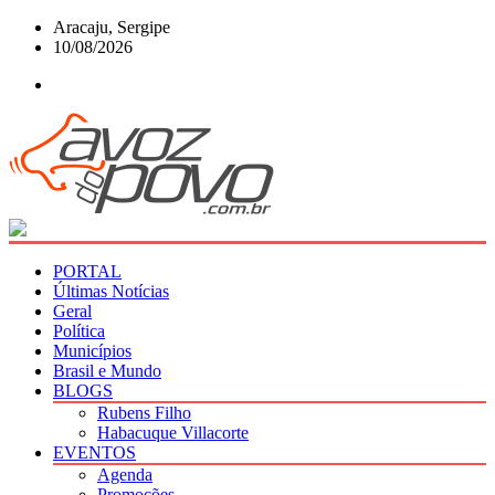
Skip
Aracaju, Sergipe
to
10/08/2026
content
PORTAL
Últimas Notícias
Geral
Política
Municípios
Brasil e Mundo
BLOGS
Rubens Filho
Habacuque Villacorte
EVENTOS
Agenda
Promoções