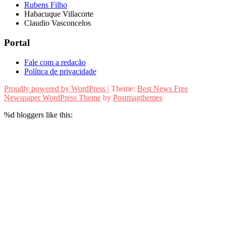
Rubens Filho
Habacuque Villacorte
Claudio Vasconcelos
Portal
Fale com a redação
Política de privacidade
Proudly powered by WordPress
|
Theme:
Best News Free
Newspaper WordPress Theme
by
Postmagthemes
%d
bloggers like this: