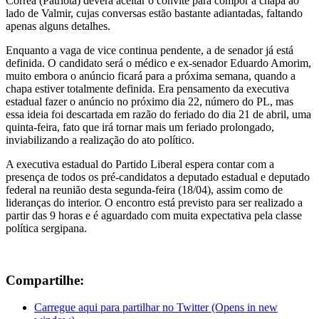
Correa (Patriota) deverá aceitar o convite para compor a chapa ao
lado de Valmir, cujas conversas estão bastante adiantadas, faltando
apenas alguns detalhes.
Enquanto a vaga de vice continua pendente, a de senador já está
definida. O candidato será o médico e ex-senador Eduardo Amorim,
muito embora o anúncio ficará para a próxima semana, quando a
chapa estiver totalmente definida. Era pensamento da executiva
estadual fazer o anúncio no próximo dia 22, número do PL, mas
essa ideia foi descartada em razão do feriado do dia 21 de abril, uma
quinta-feira, fato que irá tornar mais um feriado prolongado,
inviabilizando a realização do ato político.
A executiva estadual do Partido Liberal espera contar com a
presença de todos os pré-candidatos a deputado estadual e deputado
federal na reunião desta segunda-feira (18/04), assim como de
lideranças do interior. O encontro está previsto para ser realizado a
partir das 9 horas e é aguardado com muita expectativa pela classe
política sergipana.
Compartilhe:
Carregue aqui para partilhar no Twitter (Opens in new