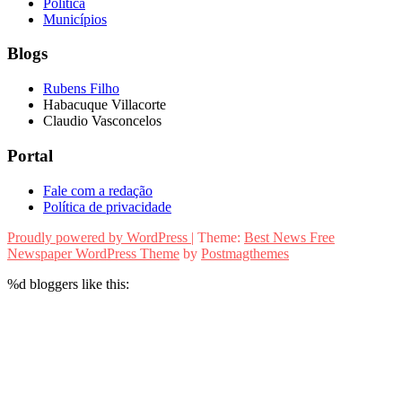
Política
Municípios
Blogs
Rubens Filho
Habacuque Villacorte
Claudio Vasconcelos
Portal
Fale com a redação
Política de privacidade
Proudly powered by WordPress
|
Theme:
Best News Free
Newspaper WordPress Theme
by
Postmagthemes
%d
bloggers like this: