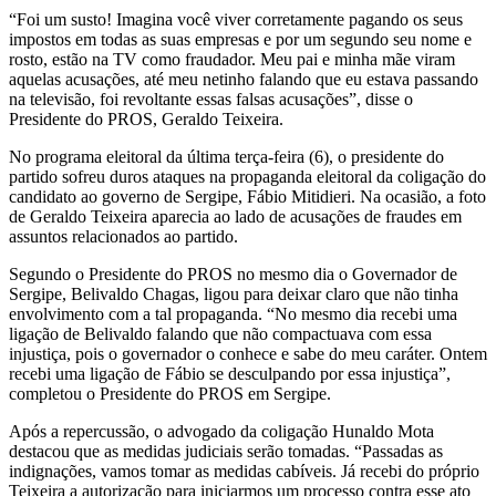
“Foi um susto! Imagina você viver corretamente pagando os seus
impostos em todas as suas empresas e por um segundo seu nome e
rosto, estão na TV como fraudador. Meu pai e minha mãe viram
aquelas acusações, até meu netinho falando que eu estava passando
na televisão, foi revoltante essas falsas acusações”, disse o
Presidente do PROS, Geraldo Teixeira.
No programa eleitoral da última terça-feira (6), o presidente do
partido sofreu duros ataques na propaganda eleitoral da coligação do
candidato ao governo de Sergipe, Fábio Mitidieri. Na ocasião, a foto
de Geraldo Teixeira aparecia ao lado de acusações de fraudes em
assuntos relacionados ao partido.
Segundo o Presidente do PROS no mesmo dia o Governador de
Sergipe, Belivaldo Chagas, ligou para deixar claro que não tinha
envolvimento com a tal propaganda. “No mesmo dia recebi uma
ligação de Belivaldo falando que não compactuava com essa
injustiça, pois o governador o conhece e sabe do meu caráter. Ontem
recebi uma ligação de Fábio se desculpando por essa injustiça”,
completou o Presidente do PROS em Sergipe.
Após a repercussão, o advogado da coligação Hunaldo Mota
destacou que as medidas judiciais serão tomadas. “Passadas as
indignações, vamos tomar as medidas cabíveis. Já recebi do próprio
Teixeira a autorização para iniciarmos um processo contra esse ato