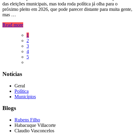
das eleições municipais, mas toda roda política já olha para o
próximo pleito em 2026, que pode parecer distante para muita gente,
mas …
Read more
1
2
3
4
5
Notícias
Geral
Política
Municípios
Blogs
Rubens Filho
Habacuque Villacorte
Claudio Vasconcelos