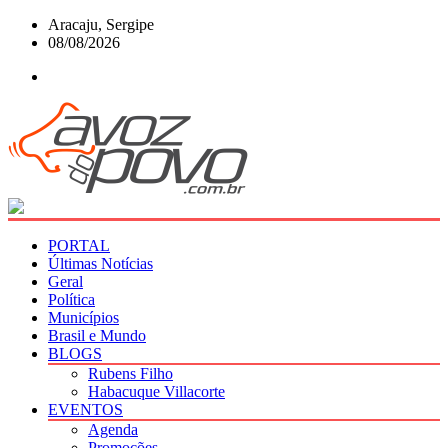
Skip
Aracaju, Sergipe
to
08/08/2026
content
PORTAL
Últimas Notícias
Geral
Política
Municípios
Brasil e Mundo
BLOGS
Rubens Filho
Habacuque Villacorte
EVENTOS
Agenda
Promoções