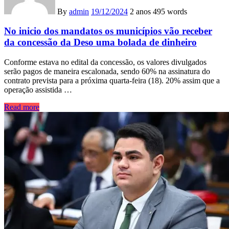
By
admin
19/12/2024
2 anos
495 words
No inicio dos mandatos os municípios vão receber
da concessão da Deso uma bolada de dinheiro
Conforme estava no edital da concessão, os valores divulgados
serão pagos de maneira escalonada, sendo 60% na assinatura do
contrato prevista para a próxima quarta-feira (18). 20% assim que a
operação assistida …
Read more