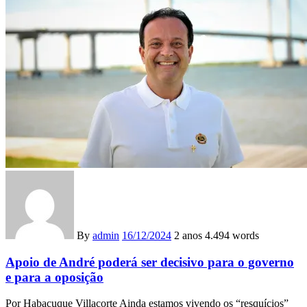
By
admin
16/12/2024
2 anos
4.494 words
Apoio de André poderá ser decisivo para o governo
e para a oposição
Por Habacuque Villacorte Ainda estamos vivendo os “resquícios”