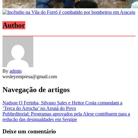
Author
By
admin
wesleyempresa@gmail.com
Navegação de artigos
Nadson O Ferinha, Silvano Sales e Heitor Costa comandam a
‘Terça do Arrocha’ no Arraiá do Povo
Publieditorial: Programas aprovados pela Alese contribuem para a
redução das desigualdades em Sergipe
Deixe um comentário