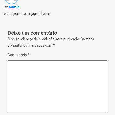
i
w
n
i
By
admin
n
n
e
d
w
o
wesleyempresa@gmail.com
w
w
i
)
n
d
o
Deixe um comentário
w
)
O seu endereço de email não será publicado.
Campos
obrigatórios marcados com
*
Comentário
*