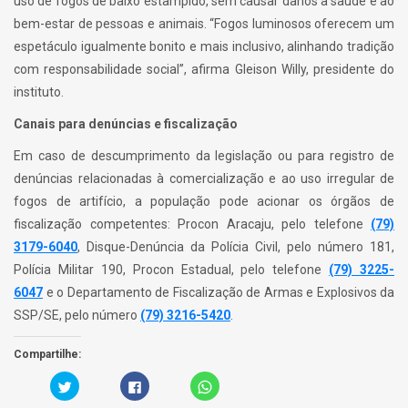
uso de fogos de baixo estampido, sem causar danos à saúde e ao
bem-estar de pessoas e animais. “Fogos luminosos oferecem um
espetáculo igualmente bonito e mais inclusivo, alinhando tradição
com responsabilidade social”, afirma Gleison Willy, presidente do
instituto.
Canais para denúncias e fiscalização
Em caso de descumprimento da legislação ou para registro de
denúncias relacionadas à comercialização e ao uso irregular de
fogos de artifício, a população pode acionar os órgãos de
fiscalização competentes: Procon Aracaju, pelo telefone
(79)
3179-6040
, Disque-Denúncia da Polícia Civil, pelo número 181,
Polícia Militar 190, Procon Estadual, pelo telefone
(79) 3225-
6047
e o Departamento de Fiscalização de Armas e Explosivos da
SSP/SE, pelo número
(79) 3216-5420
.
Compartilhe:
C
C
C
a
l
l
r
i
i