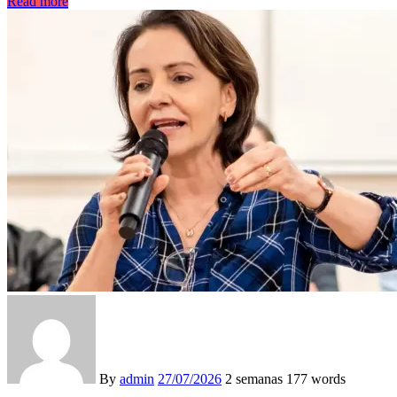
Read more
By
admin
27/07/2026
2 semanas
177 words