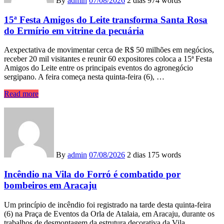
By
admin
07/08/2026
2 dias
974 words
15ª Festa Amigos do Leite transforma Santa Rosa
do Ermírio em vitrine da pecuária
Aexpectativa de movimentar cerca de R$ 50 milhões em negócios,
receber 20 mil visitantes e reunir 60 expositores coloca a 15ª Festa
Amigos do Leite entre os principais eventos do agronegócio
sergipano. A feira começa nesta quinta-feira (6), …
Read more
By
admin
07/08/2026
2 dias
175 words
Incêndio na Vila do Forró é combatido por
bombeiros em Aracaju
Um princípio de incêndio foi registrado na tarde desta quinta-feira
(6) na Praça de Eventos da Orla de Atalaia, em Aracaju, durante os
trabalhos de desmontagem da estrutura decorativa da Vila …