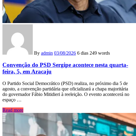
By
admin
03/08/2026
6 dias
249 words
Convenção do PSD Sergipe acontece nesta quarta-
feira, 5, em Aracaju
O Partido Social Democrático (PSD) realiza, no próximo dia 5 de
agosto, a convenção partidária que oficializará a chapa majoritária
do governador Fábio Mitidieri à reeleição. O evento acontecerá no
espaço …
Read more