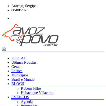
Skip
Aracaju, Sergipe
to
08/08/2026
content
PORTAL
Últimas Notícias
Geral
Política
Municípios
Brasil e Mundo
BLOGS
Rubens Filho
Habacuque Villacorte
EVENTOS
Agenda
Promoções