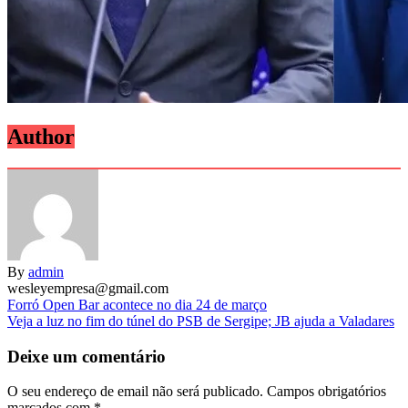
Author
By
admin
wesleyempresa@gmail.com
Navegação
Forró Open Bar acontece no dia 24 de março
Veja a luz no fim do túnel do PSB de Sergipe; JB ajuda a Valadares
de
artigos
Deixe um comentário
O seu endereço de email não será publicado.
Campos obrigatórios
marcados com
*