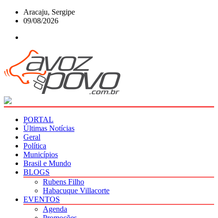
Skip
Aracaju, Sergipe
to
09/08/2026
content
PORTAL
Últimas Notícias
Geral
Política
Municípios
Brasil e Mundo
BLOGS
Rubens Filho
Habacuque Villacorte
EVENTOS
Agenda
Promoções