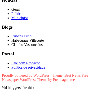
Notícias
Geral
Política
Municípios
Blogs
Rubens Filho
Habacuque Villacorte
Claudio Vasconcelos
Portal
Fale com a redação
Política de privacidade
Proudly powered by WordPress
|
Theme:
Best News Free
Newspaper WordPress Theme
by
Postmagthemes
%d
bloggers like this: