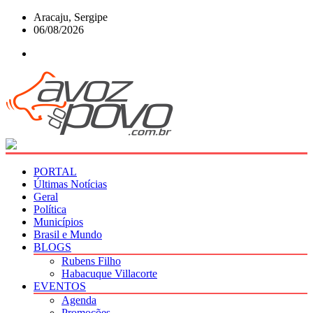
Skip
Aracaju, Sergipe
to
06/08/2026
content
PORTAL
Últimas Notícias
Geral
Política
Municípios
Brasil e Mundo
BLOGS
Rubens Filho
Habacuque Villacorte
EVENTOS
Agenda
Promoções