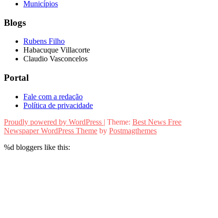
Municípios
Blogs
Rubens Filho
Habacuque Villacorte
Claudio Vasconcelos
Portal
Fale com a redação
Política de privacidade
Proudly powered by WordPress
|
Theme:
Best News Free
Newspaper WordPress Theme
by
Postmagthemes
%d
bloggers like this: