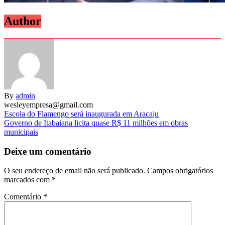
Author
By
admin
wesleyempresa@gmail.com
Navegação
Escola do Flamengo será inaugurada em Aracaju
Governo de Itabaiana licita quase R$ 11 milhões em obras
de
municipais
artigos
Deixe um comentário
O seu endereço de email não será publicado.
Campos obrigatórios
marcados com
*
Comentário
*