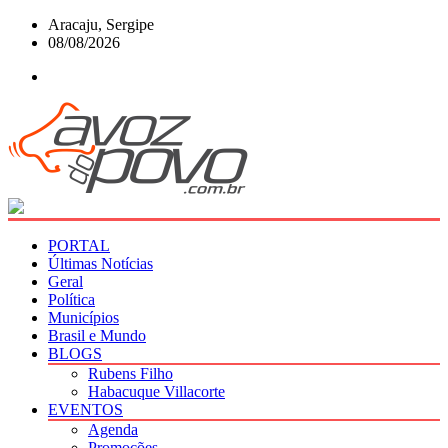
Skip
Aracaju, Sergipe
to
08/08/2026
content
PORTAL
Últimas Notícias
Geral
Política
Municípios
Brasil e Mundo
BLOGS
Rubens Filho
Habacuque Villacorte
EVENTOS
Agenda
Promoções