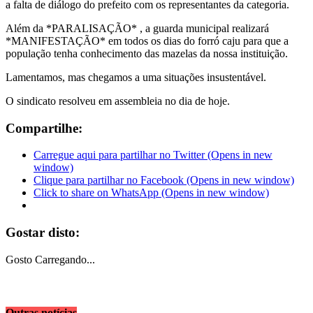
a falta de diálogo do prefeito com os representantes da categoria.
Além da *PARALISAÇÃO* , a guarda municipal realizará
*MANIFESTAÇÃO* em todos os dias do forró caju para que a
população tenha conhecimento das mazelas da nossa instituição.
Lamentamos, mas chegamos a uma situações insustentável.
O sindicato resolveu em assembleia no dia de hoje.
Compartilhe:
Carregue aqui para partilhar no Twitter (Opens in new
window)
Clique para partilhar no Facebook (Opens in new window)
Click to share on WhatsApp (Opens in new window)
Gostar disto:
Gosto
Carregando...
Outras notícias