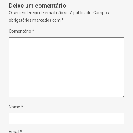
i
)
Deixe um comentário
n
d
O seu endereço de email não será publicado.
Campos
o
w
obrigatórios marcados com
*
)
Comentário
*
Nome
*
Email
*