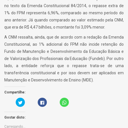
no texto da Emenda Constitucional 84/2014, o repasse extra de
1% do FPM representa 6,96%, comparado ao mesmo período do
ano anterior. Já quando comparado ao valor estimado pela CNM,
que era de R$ 4,47 bilhões, o montante foi 3,09% menor.
A CNM ressalta, ainda, que de acordo com a redação da Emenda
Constitucional, ao 1% adicional do FPM não incide retenção do
Fundo de Manutenção e Desenvolvimento da Educação Básica e
de Valorização dos Profissionais da Educação (Fundeb). Por outro
lado, a entidade reforça que o repasse trata-se de uma
transferência constitucional e por isso devem ser aplicados em
Manutenção e Desenvolvimento de Ensino (MDE).
Compartilhe:
C
C
C
a
l
l
r
i
i
r
q
c
e
u
k
Gostar disto:
g
e
t
u
p
o
e
a
s
Carregando...