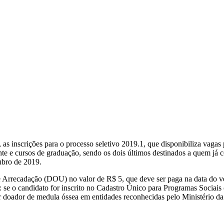
6, as inscrições para o processo seletivo 2019.1, que disponibiliza vag
te e cursos de graduação, sendo os dois últimos destinados a quem já co
tubro de 2019.
 Arrecadação (DOU) no valor de R$ 5, que deve ser paga na data do ven
: se o candidato for inscrito no Cadastro Único para Programas Sociais 
for doador de medula óssea em entidades reconhecidas pelo Ministério d