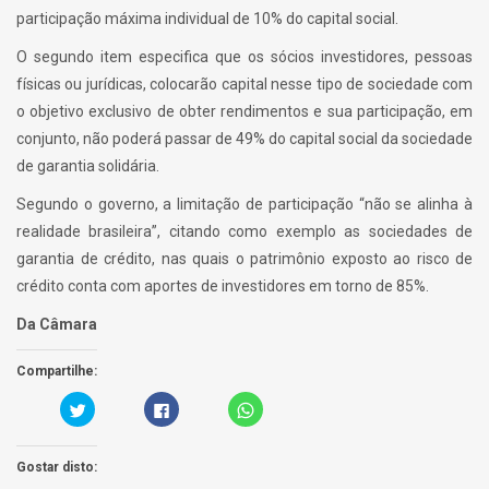
participação máxima individual de 10% do capital social.
O segundo item especifica que os sócios investidores, pessoas
físicas ou jurídicas, colocarão capital nesse tipo de sociedade com
o objetivo exclusivo de obter rendimentos e sua participação, em
conjunto, não poderá passar de 49% do capital social da sociedade
de garantia solidária.
Segundo o governo, a limitação de participação “não se alinha à
realidade brasileira”, citando como exemplo as sociedades de
garantia de crédito, nas quais o patrimônio exposto ao risco de
crédito conta com aportes de investidores em torno de 85%.
Da Câmara
Compartilhe:
C
C
C
a
l
l
r
i
i
r
q
c
e
u
k
Gostar disto:
g
e
t
u
p
o