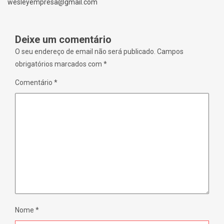
w
o
wesleyempresa@gmail.com
w
w
i
)
n
d
o
Deixe um comentário
w
)
O seu endereço de email não será publicado.
Campos
obrigatórios marcados com
*
Comentário
*
Nome
*