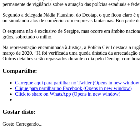
permanente de vigilância sobre a atuação das polícias estaduais e fe
Segundo a delegada Nádia Flausino, do Deotap, o que ficou claro é qu
ou simulando atos de comércio com empresas fantasmas. Boa parte do
O esquema não é exclusivo de Sergipe, mas ocorre em âmbito nacional.
grãos, sobretudo o milho.
Na representação encaminhada à Justiça, a Polícia Civil destaca a urgê
março de 2020. “Já foi verificada uma queda drástica da arrecadação
Outros detalhes serão repassados durante o dia pelo Deotap, com hora a
Compartilhe:
Carregue aqui para partilhar no Twitter (Opens in new window
Clique para partilhar no Facebook (Opens in new window)
Click to share on WhatsApp (Opens in new window)
Gostar disto:
Gosto
Carregando...