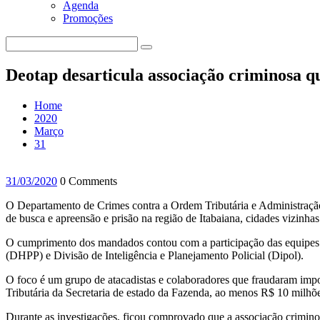
Agenda
Promoções
Deotap desarticula associação criminosa q
Home
2020
Março
31
31/03/2020
0 Comments
O Departamento de Crimes contra a Ordem Tributária e Administração
de busca e apreensão e prisão na região de Itabaiana, cidades vizinha
O cumprimento dos mandados contou com a participação das equipes 
(DHPP) e Divisão de Inteligência e Planejamento Policial (Dipol).
O foco é um grupo de atacadistas e colaboradores que fraudaram imp
Tributária da Secretaria de estado da Fazenda, ao menos R$ 10 milhõe
Durante as investigações, ficou comprovado que a associação crim