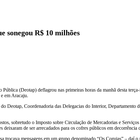
ue sonegou R$ 10 milhões
 Pública (Deotap) deflagrou nas primeiras horas da manhã desta terça
s e em Aracaju.
do Deotap, Coordenadoria das Delegacias do Interior, Departamento d
ostos, sobretudo o Imposto sobre Circulação de Mercadorias e Serviço
s deixaram de ser arrecadados para os cofres públicos em decorrência 
inosa trocava mensagens em um grupo denominado “Os Corujas” – daí 