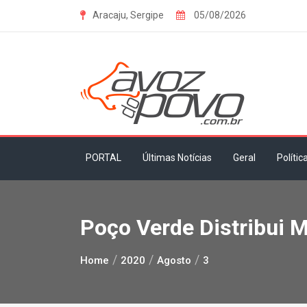
Skip
Aracaju, Sergipe
05/08/2026
to
content
PORTAL
Últimas Notícias
Geral
Polític
Poço Verde Distribui 
Home
2020
Agosto
3