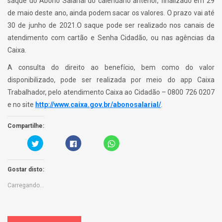
saque do Abono Salarial do calendário anterior, finalizado em 29
de maio deste ano, ainda podem sacar os valores. O prazo vai até
30 de junho de 2021.O saque pode ser realizado nos canais de
atendimento com cartão e Senha Cidadão, ou nas agências da
Caixa.
A consulta do direito ao benefício, bem como do valor
disponibilizado, pode ser realizada por meio do app Caixa
Trabalhador, pelo atendimento Caixa ao Cidadão – 0800 726 0207
e no site
http://www.caixa.gov.br/
abonosalarial/
.
Compartilhe:
C
C
C
a
l
l
r
i
i
r
q
c
e
u
k
Gostar disto:
g
e
t
u
p
o
e
a
s
Carregando...
a
r
h
q
a
a
u
p
r
i
a
e
p
r
o
a
t
n