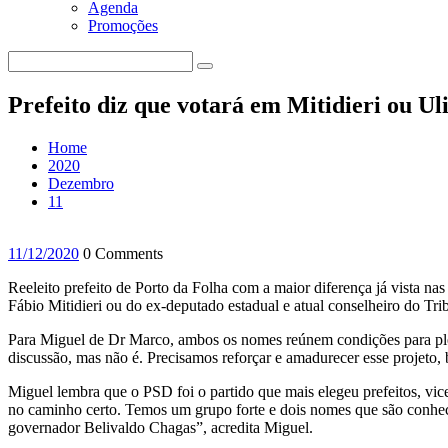
Agenda
Promoções
Prefeito diz que votará em Mitidieri ou Ul
Home
2020
Dezembro
11
11/12/2020
0 Comments
Reeleito prefeito de Porto da Folha com a maior diferença já vista 
Fábio Mitidieri ou do ex-deputado estadual e atual conselheiro do Tr
Para Miguel de Dr Marco, ambos os nomes reúnem condições para pleit
discussão, mas não é. Precisamos reforçar e amadurecer esse projeto,
Miguel lembra que o PSD foi o partido que mais elegeu prefeitos, vic
no caminho certo. Temos um grupo forte e dois nomes que são conheci
governador Belivaldo Chagas”, acredita Miguel.