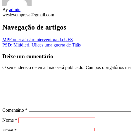
By
admin
wesleyempresa@gmail.com
Navegação de artigos
MPF quer afastar interventora da UFS
PSD: Mitidieri, Ulices uma guerra de Titãs
Deixe um comentário
O seu endereço de email não será publicado.
Campos obrigatórios m
Comentário
*
Nome
*
Email
*