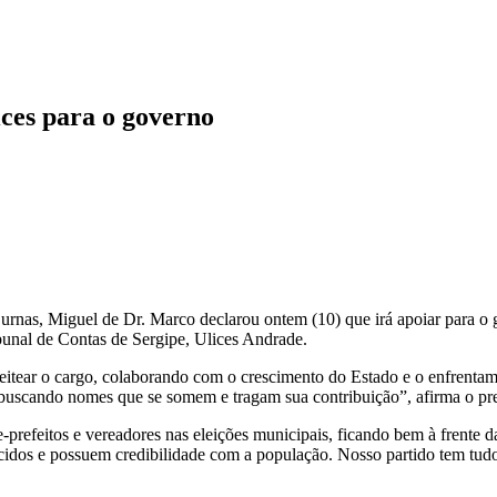
ices para o governo
nas urnas, Miguel de Dr. Marco declarou ontem (10) que irá apoiar para
ibunal de Contas de Sergipe, Ulices Andrade.
ear o cargo, colaborando com o crescimento do Estado e o enfrentamen
 buscando nomes que se somem e tragam sua contribuição”, afirma o pre
e-prefeitos e vereadores nas eleições municipais, ficando bem à frent
dos e possuem credibilidade com a população. Nosso partido tem tudo p