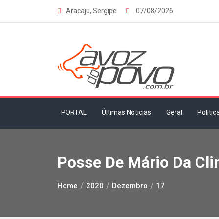
Skip
Aracaju, Sergipe
07/08/2026
to
content
PORTAL
Últimas Notícias
Geral
Polític
Posse De Mário Da Cli
Home
2020
Dezembro
17