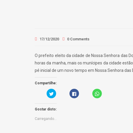
17/12/2020
0 Comments
O prefeito eleito da cidade de Nossa Senhora das Do
horas da manha, mais os munícipes da cidade estã
pé inicial de um novo tempo em Nossa Senhora das 
Compartilhe:
C
C
C
a
l
l
r
i
i
r
q
c
e
u
k
Gostar disto:
g
e
t
u
p
o
e
a
s
Carregando...
a
r
h
q
a
a
u
p
r
i
a
e