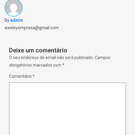
p
n
d
e
n
o
n
e
w
s
w
)
i
w
n
i
By
admin
n
n
e
d
wesleyempresa@gmail.com
w
o
w
w
i
)
n
d
o
Deixe um comentário
w
)
O seu endereço de email não será publicado.
Campos
obrigatórios marcados com
*
Comentário
*