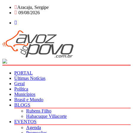
Skip
Aracaju, Sergipe
to
09/08/2026
content
PORTAL
Últimas Notícias
Geral
Política
Municípios
Brasil e Mundo
BLOGS
Rubens Filho
Habacuque Villacorte
EVENTOS
Agenda
Promoções