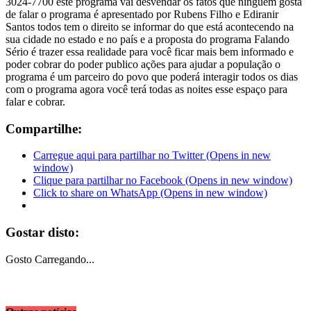
3024-7700 este programa vai desvendar os fatos que ninguém gosta
de falar o programa é apresentado por Rubens Filho e Ediranir
Santos todos tem o direito se informar do que está acontecendo na
sua cidade no estado e no país e a proposta do programa Falando
Sério é trazer essa realidade para você ficar mais bem informado e
poder cobrar do poder publico ações para ajudar a população o
programa é um parceiro do povo que poderá interagir todos os dias
com o programa agora você terá todas as noites esse espaço para
falar e cobrar.
Compartilhe:
Carregue aqui para partilhar no Twitter (Opens in new
window)
Clique para partilhar no Facebook (Opens in new window)
Click to share on WhatsApp (Opens in new window)
Gostar disto:
Gosto
Carregando...