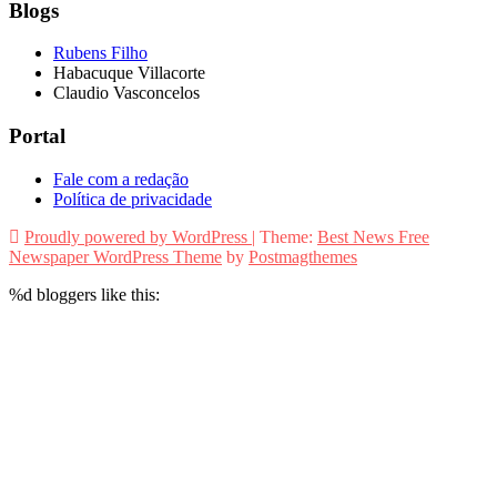
Blogs
Rubens Filho
Habacuque Villacorte
Claudio Vasconcelos
Portal
Fale com a redação
Política de privacidade
Proudly powered by WordPress
|
Theme:
Best News Free
Newspaper WordPress Theme
by
Postmagthemes
%d
bloggers like this: