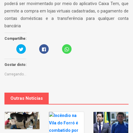
poderá ser movimentado por meio do aplicativo Caixa Tem, que
permite a compra em lojas virtuais cadastradas, o pagamento de
contas domésticas e a transferência para qualquer conta
bancária
Compartilhe:
C
C
C
a
l
l
r
i
i
r
q
c
e
u
k
Gostar disto:
g
e
t
u
p
o
e
a
s
Carregando...
a
r
h
q
a
a
u
p
r
i
a
e
p
r
o
a
t
n
r
i
W
Outras Notícias
a
l
h
p
h
a
a
a
t
r
r
s
t
n
A
i
o
p
l
F
p
h
a
(
a
c
O