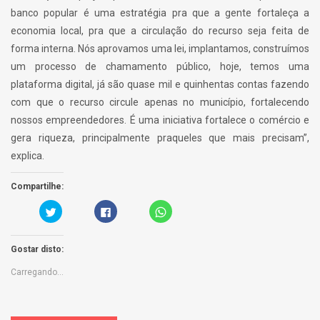
banco popular é uma estratégia pra que a gente fortaleça a
economia local, pra que a circulação do recurso seja feita de
forma interna. Nós aprovamos uma lei, implantamos, construímos
um processo de chamamento público, hoje, temos uma
plataforma digital, já são quase mil e quinhentas contas fazendo
com que o recurso circule apenas no município, fortalecendo
nossos empreendedores. É uma iniciativa fortalece o comércio e
gera riqueza, principalmente praqueles que mais precisam”,
explica.
Compartilhe:
C
C
C
a
l
l
r
i
i
r
q
c
e
u
k
Gostar disto:
g
e
t
u
p
o
e
a
s
Carregando...
a
r
h
q
a
a
u
p
r
i
a
e
p
r
o