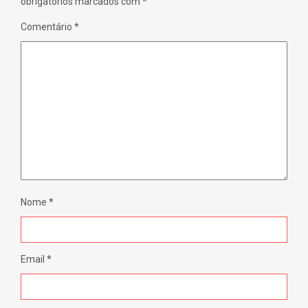
obrigatórios marcados com
*
)
Comentário
*
Nome
*
Email
*