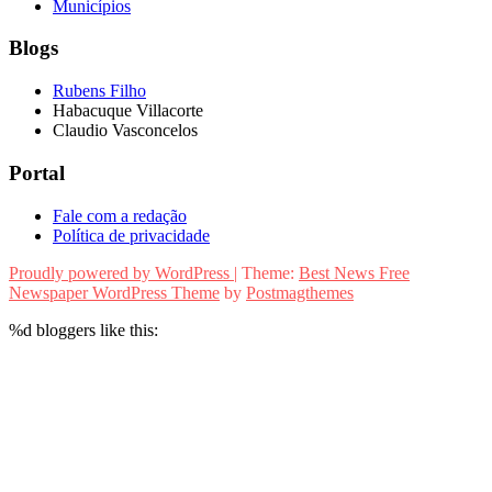
Municípios
Blogs
Rubens Filho
Habacuque Villacorte
Claudio Vasconcelos
Portal
Fale com a redação
Política de privacidade
Proudly powered by WordPress
|
Theme:
Best News Free
Newspaper WordPress Theme
by
Postmagthemes
%d
bloggers like this: