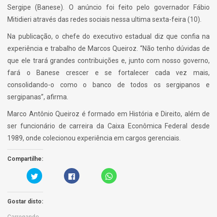
Sergipe (Banese). O anúncio foi feito pelo governador Fábio
Mitidieri através das redes sociais nessa ultima sexta-feira (10).
Na publicação, o chefe do executivo estadual diz que confia na
experiência e trabalho de Marcos Queiroz. “Não tenho dúvidas de
que ele trará grandes contribuições e, junto com nosso governo,
fará o Banese crescer e se fortalecer cada vez mais,
consolidando-o como o banco de todos os sergipanos e
sergipanas”, afirma.
Marco Antônio Queiroz é formado em História e Direito, além de
ser funcionário de carreira da Caixa Econômica Federal desde
1989, onde colecionou experiência em cargos gerenciais.
Compartilhe:
C
C
C
a
l
l
r
i
i
r
q
c
e
u
k
Gostar disto:
g
e
t
u
p
o
e
a
s
Carregando...