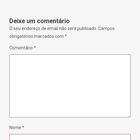
w
w
i
)
n
d
o
Deixe um comentário
w
)
O seu endereço de email não será publicado.
Campos
obrigatórios marcados com
*
Comentário
*
Nome
*