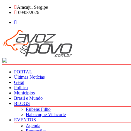
Skip
Aracaju, Sergipe
to
09/08/2026
content
PORTAL
Últimas Notícias
Geral
Política
Municípios
Brasil e Mundo
BLOGS
Rubens Filho
Habacuque Villacorte
EVENTOS
Agenda
Promoções