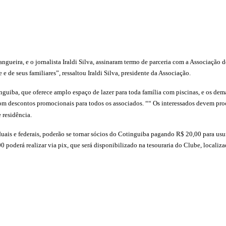
gueira, e o jornalista Iraldi Silva, assinaram termo de parceria com a Associação 
e de seus familiares”, ressaltou Iraldi Silva, presidente da Associação.
guiba, que oferece amplo espaço de lazer para toda família com piscinas, e os demai
s com descontos promocionais para todos os associados. ““ Os interessados devem pro
 residência.
taduais e federais, poderão se tornar sócios do Cotinguiba pagando R$ 20,00 para u
oderá realizar via pix, que será disponibilizado na tesouraria do Clube, localiz