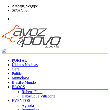
Skip
Aracaju, Sergipe
to
08/08/2026
content
PORTAL
Últimas Notícias
Geral
Política
Municípios
Brasil e Mundo
BLOGS
Rubens Filho
Habacuque Villacorte
EVENTOS
Agenda
Promoções