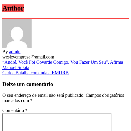
Author
By
admin
wesleyempresa@gmail.com
Navegação
“André, Você Foi Covarde Comigo. Vou Fazer Um Seu”, Afirma
Manoel Sukita
de
Carlos Batalha comanda a EMURB
artigos
Deixe um comentário
O seu endereço de email não será publicado.
Campos obrigatórios
marcados com
*
Comentário
*