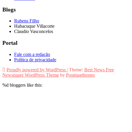
Blogs
Rubens Filho
Habacuque Villacorte
Claudio Vasconcelos
Portal
Fale com a redação
Política de privacidade
Proudly powered by WordPress
|
Theme:
Best News Free
Newspaper WordPress Theme
by
Postmagthemes
%d
bloggers like this: