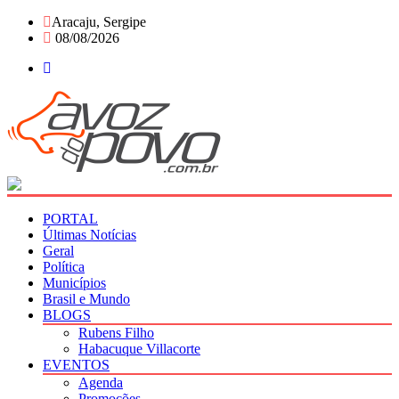
Skip
Aracaju, Sergipe
to
08/08/2026
content
PORTAL
Últimas Notícias
Geral
Política
Municípios
Brasil e Mundo
BLOGS
Rubens Filho
Habacuque Villacorte
EVENTOS
Agenda
Promoções