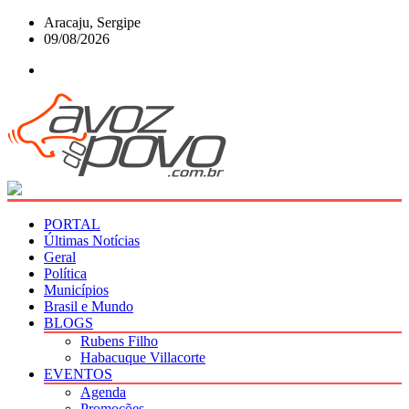
Skip
Aracaju, Sergipe
to
09/08/2026
content
PORTAL
Últimas Notícias
Geral
Política
Municípios
Brasil e Mundo
BLOGS
Rubens Filho
Habacuque Villacorte
EVENTOS
Agenda
Promoções