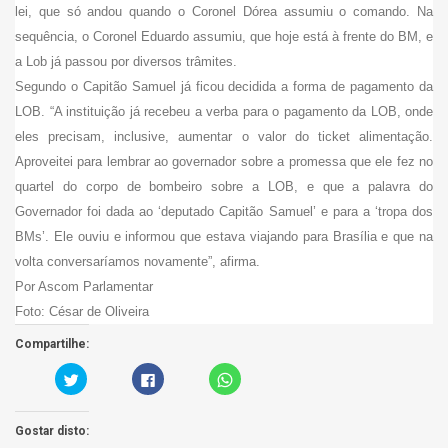
lei, que só andou quando o Coronel Dórea assumiu o comando. Na
sequência, o Coronel Eduardo assumiu, que hoje está à frente do BM, e
a Lob já passou por diversos trâmites.
Segundo o Capitão Samuel já ficou decidida a forma de pagamento da
LOB. “A instituição já recebeu a verba para o pagamento da LOB, onde
eles precisam, inclusive, aumentar o valor do ticket alimentação.
Aproveitei para lembrar ao governador sobre a promessa que ele fez no
quartel do corpo de bombeiro sobre a LOB, e que a palavra do
Governador foi dada ao ‘deputado Capitão Samuel’ e para a ‘tropa dos
BMs’. Ele ouviu e informou que estava viajando para Brasília e que na
volta conversaríamos novamente”, afirma.
Por Ascom Parlamentar
Foto: César de Oliveira
Compartilhe:
C
C
C
a
l
l
r
i
i
r
q
c
e
u
k
Gostar disto:
g
e
t
u
p
o