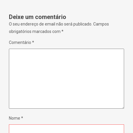
w
o
w
w
i
)
n
Deixe um comentário
d
o
w
O seu endereço de email não será publicado.
Campos
)
obrigatórios marcados com
*
Comentário
*
Nome
*