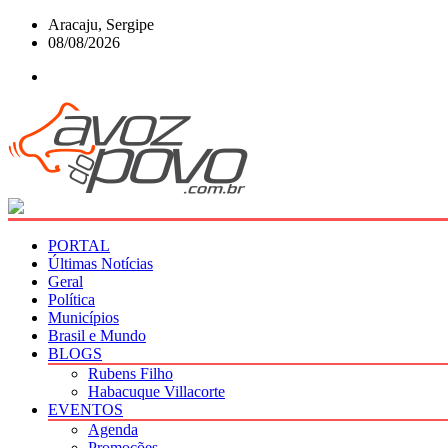
Skip
Aracaju, Sergipe
to
08/08/2026
content
PORTAL
Últimas Notícias
Geral
Política
Municípios
Brasil e Mundo
BLOGS
Rubens Filho
Habacuque Villacorte
EVENTOS
Agenda
Promoções