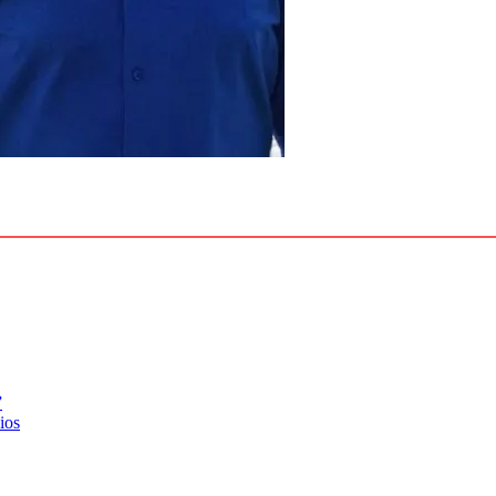
”
ios