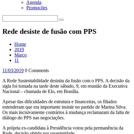
Agenda
Promoções
Rede desiste de fusão com PPS
Home
2019
Março
11
11/03/2019
0 Comments
A Rede Sustentabilidade desistiu da fusão com o PPS. A decisão da
sigla foi tomada na tarde deste sábado, 9, em reunião da Executiva
Nacional – chamada de Elo, em Brasília.
Apesar das dificuldades de estrutura e financeiras, os filiados
entenderam que era importante insistir no partido de Marina Silva.
Os mais incisivamente contrários à mudança reclamaram da falta de
diálogo do PPS nas negociações.
A própria ex-candidata à Presidência votou pela permanência da
Rede, decisão obtida por unanimidade.