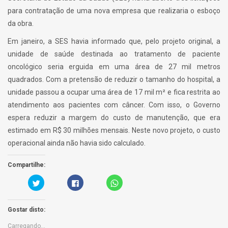
para contratação de uma nova empresa que realizaria o esboço
da obra.
Em janeiro, a SES havia informado que, pelo projeto original, a
unidade de saúde destinada ao tratamento de paciente
oncológico seria erguida em uma área de 27 mil metros
quadrados. Com a pretensão de reduzir o tamanho do hospital, a
unidade passou a ocupar uma área de 17 mil m² e fica restrita ao
atendimento aos pacientes com câncer. Com isso, o Governo
espera reduzir a margem do custo de manutenção, que era
estimado em R$ 30 milhões mensais. Neste novo projeto, o custo
operacional ainda não havia sido calculado.
Compartilhe:
C
C
C
a
l
l
r
i
i
r
q
c
e
u
k
Gostar disto:
g
e
t
u
p
o
e
a
s
Carregando...