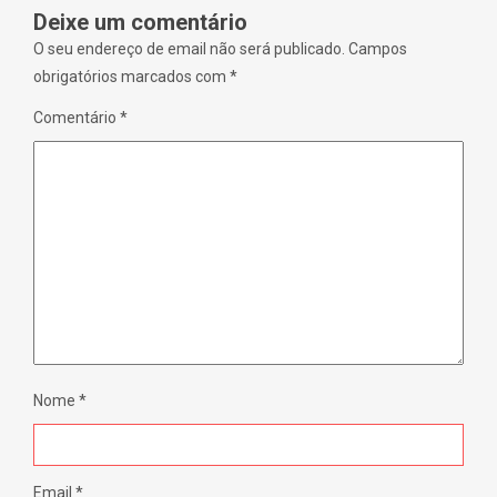
i
)
Deixe um comentário
n
d
O seu endereço de email não será publicado.
Campos
o
w
obrigatórios marcados com
*
)
Comentário
*
Nome
*
Email
*