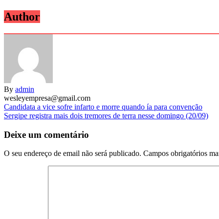
Author
By
admin
wesleyempresa@gmail.com
Navegação
Candidata a vice sofre infarto e morre quando ía para convenção
Sergipe registra mais dois tremores de terra nesse domingo (20/09)
de
artigos
Deixe um comentário
O seu endereço de email não será publicado.
Campos obrigatórios m