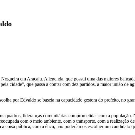
aldo
o Nogueira em Aracaju. A legenda, que possui uma das maiores bancadas
, pela cidade”, que passa a contar com dez partidos, a maior união de 
olha por Edvaldo se baseia na capacidade gestora do prefeito, no gra
 quadros, lideranças comunitárias comprometidas com a população. Nó
eocupada com o meio ambiente, com o transporte, com a realização de
a coisa pública, com a ética, não poderíamos escolher um candidato que 