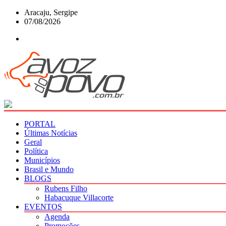
Skip
Aracaju, Sergipe
to
07/08/2026
content
PORTAL
Últimas Notícias
Geral
Política
Municípios
Brasil e Mundo
BLOGS
Rubens Filho
Habacuque Villacorte
EVENTOS
Agenda
Promoções