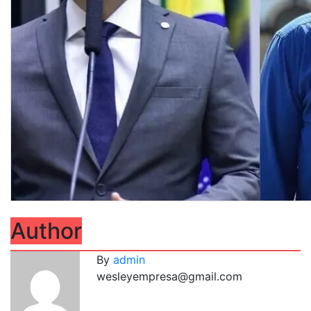
Author
By
admin
wesleyempresa@gmail.com