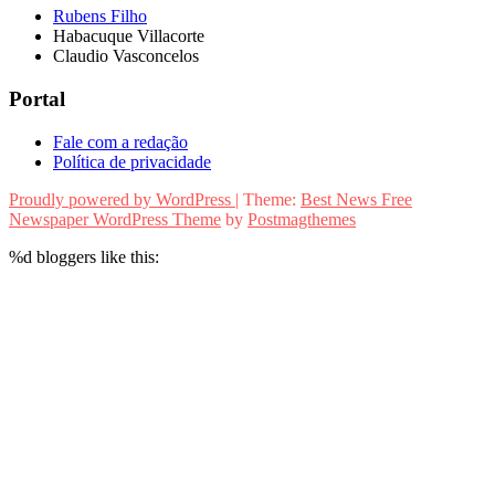
Rubens Filho
Habacuque Villacorte
Claudio Vasconcelos
Portal
Fale com a redação
Política de privacidade
Proudly powered by WordPress
|
Theme:
Best News Free
Newspaper WordPress Theme
by
Postmagthemes
%d
bloggers like this: