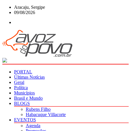
Skip
Aracaju, Sergipe
to
09/08/2026
content
PORTAL
Últimas Notícias
Geral
Política
Municípios
Brasil e Mundo
BLOGS
Rubens Filho
Habacuque Villacorte
EVENTOS
Agenda
Promoções