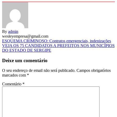
By
admin
wesleyempresa@gmail.com
Navegação
ESQUEMA CRIMINOSO: Contratos emergenciais, indenizações
VEJA OS 75 CANDIDATOS A PREFEITOS NOS MUNICÍPIOS
de
DO ESTADO DE SERGIPE
artigos
Deixe um comentário
O seu endereço de email não será publicado.
Campos obrigatórios
marcados com
*
Comentário
*