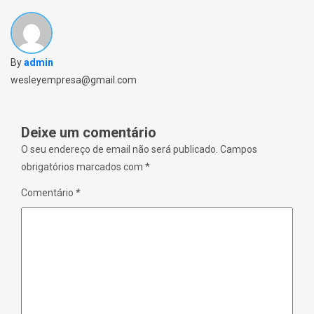
O
i
n
p
n
d
e
n
o
n
e
w
s
w
)
i
w
n
i
By
admin
n
n
e
d
w
o
wesleyempresa@gmail.com
w
w
i
)
n
d
o
Deixe um comentário
w
)
O seu endereço de email não será publicado.
Campos
obrigatórios marcados com
*
Comentário
*