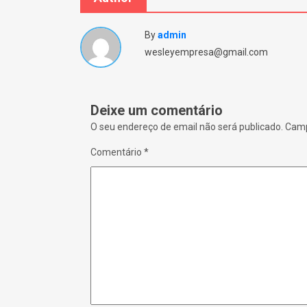
n
n
e
d
w
o
w
w
i
)
By
admin
n
d
wesleyempresa@gmail.com
o
w
)
Deixe um comentário
O seu endereço de email não será publicado.
Camp
Comentário
*