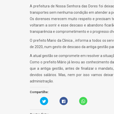
A prefeitura de Nossa Senhora das Dores foi deixa
transportes sem nenhuma condição em atender a popu
Os dorenses merecem muito respeito e precisam te
voltaram a sorrir e esse descaso e abandono ficar
transparência e comprometimento e o progresso ch
O prefeito Mario da Clinica , informa a todos os s
de 2020, num gesto de descaso da antiga gestão par
A atual gestão se compromete em resolver a situaçã
Como o prefeito Mário já levou ao conhecimento da
que a antiga gestão, antes de finalizar o mandat
devidos salários. Mas, nem por isso vamos deix
administração.
Compartilhe:
C
C
C
a
l
l
r
i
i
r
q
c
e
u
k