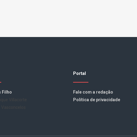
Portal
 Filho
Fale com a redação
que Villacorte
Política de privacidade
o Vasconcelos