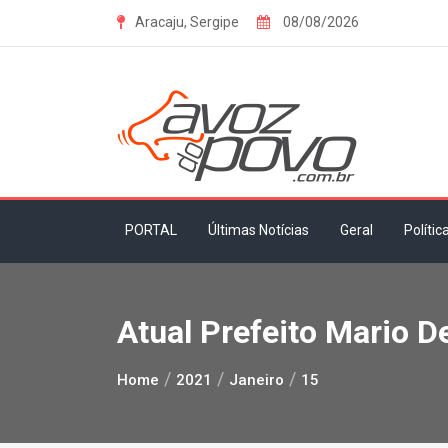
Skip
Aracaju, Sergipe
08/08/2026
to
content
PORTAL
Últimas Notícias
Geral
Polític
Atual Prefeito Mario D
Home
2021
Janeiro
15