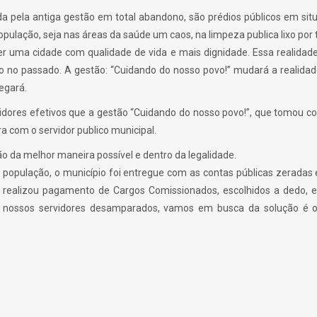
da pela antiga gestão em total abandono, são prédios públicos em sit
lação, seja nas áreas da saúde um caos, na limpeza publica lixo por t
r uma cidade com qualidade de vida e mais dignidade. Essa realida
ão no passado. A gestão: “Cuidando do nosso povo!” mudará a realidad
egará.
ervidores efetivos que a gestão “Cuidando do nosso povo!”, que tomou c
a com o servidor publico municipal.
o da melhor maneira possível e dentro da legalidade.
 população, o município foi entregue com as contas públicas zeradas 
o, realizou pagamento de Cargos Comissionados, escolhidos a dedo, e
ar nossos servidores desamparados, vamos em busca da solução é o