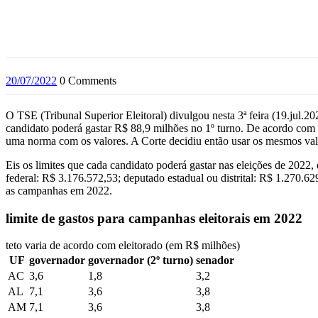
20/07/2022
0 Comments
O TSE (Tribunal Superior Eleitoral) divulgou nesta 3ª feira (19.jul.2
candidato poderá gastar R$ 88,9 milhões no 1º turno. De acordo com a 
uma norma com os valores. A Corte decidiu então usar os mesmos val
Eis os limites que cada candidato poderá gastar nas eleições de 2022
federal: R$ 3.176.572,53; deputado estadual ou distrital: R$ 1.270.62
as campanhas em 2022.
limite de gastos para campanhas eleitorais em 2022
teto varia de acordo com eleitorado (em R$ milhões)
UF
governador
governador (2º turno)
senador
AC
3,6
1,8
3,2
AL
7,1
3,6
3,8
AM
7,1
3,6
3,8