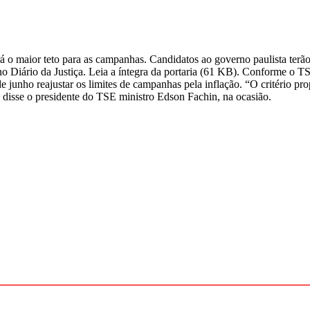
rá o maior teto para as campanhas. Candidatos ao governo paulista ter
 Diário da Justiça. Leia a íntegra da portaria (61 KB). Conforme o TSE,
e junho reajustar os limites de campanhas pela inflação. “O critério p
 disse o presidente do TSE ministro Edson Fachin, na ocasião.