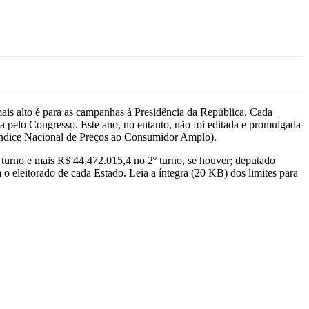
 mais alto é para as campanhas à Presidência da República. Cada
da pelo Congresso. Este ano, no entanto, não foi editada e promulgada
(Índice Nacional de Preços ao Consumidor Amplo).
º turno e mais R$ 44.472.015,4 no 2º turno, se houver; deputado
 o eleitorado de cada Estado. Leia a íntegra (20 KB) dos limites para