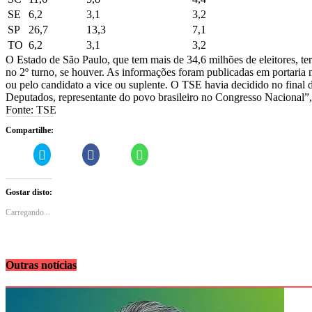
SE
6,2
3,1
3,2
SP
26,7
13,3
7,1
TO
6,2
3,1
3,2
O Estado de São Paulo, que tem mais de 34,6 milhões de eleitores, te
no 2º turno, se houver. As informações foram publicadas em portaria no
ou pelo candidato a vice ou suplente. O TSE havia decidido no final d
Deputados, representante do povo brasileiro no Congresso Nacional”,
Fonte: TSE
Compartilhe:
Carregue
Clique
Click
aqui
para
to
para
partilhar
share
partilhar
no
on
no
Facebook
WhatsApp
Gostar disto:
Twitter
(Opens
(Opens
(Opens
in
in
in
new
new
Carregando...
new
window)
window)
window)
Outras notícias