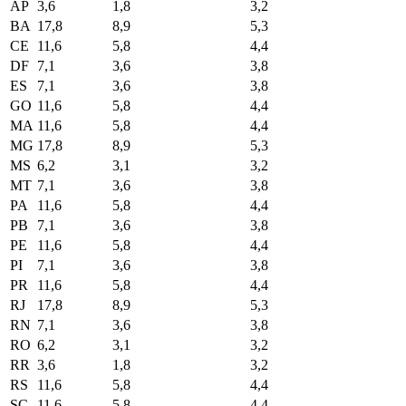
AP
3,6
1,8
3,2
BA
17,8
8,9
5,3
CE
11,6
5,8
4,4
DF
7,1
3,6
3,8
ES
7,1
3,6
3,8
GO
11,6
5,8
4,4
MA
11,6
5,8
4,4
MG
17,8
8,9
5,3
MS
6,2
3,1
3,2
MT
7,1
3,6
3,8
PA
11,6
5,8
4,4
PB
7,1
3,6
3,8
PE
11,6
5,8
4,4
PI
7,1
3,6
3,8
PR
11,6
5,8
4,4
RJ
17,8
8,9
5,3
RN
7,1
3,6
3,8
RO
6,2
3,1
3,2
RR
3,6
1,8
3,2
RS
11,6
5,8
4,4
SC
11,6
5,8
4,4