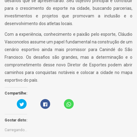
desafios que se apresentarão. Seu objetivo principal é contribuir
para o crescimento do esporte na cidade, buscando parcerias,
investimentos e projetos que promovam a inclusão e o
desenvolvimento dos atletas locais.
Com a experiência, conhecimento e paixão pelo esporte, Cláudio
Vasconcelos assume um papel fundamental na construção de um
cenário esportivo ainda mais promissor para Canindé do São
Francisco. Os desafios são grandes, mas a determinação e o
comprometimento desse novo Diretor de Esportes podem abrir
caminhos para conquistas notáveis e colocar a cidade no mapa
esportivo do país.
Compartilhe:
C
C
C
a
l
l
r
i
i
r
q
c
e
u
k
Gostar disto:
g
e
t
u
p
o
e
a
s
Carregando...
a
r
h
q
a
a