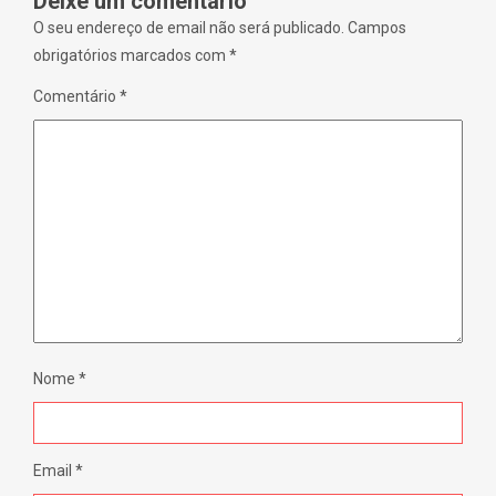
Deixe um comentário
n
d
O seu endereço de email não será publicado.
Campos
o
w
obrigatórios marcados com
*
)
Comentário
*
Nome
*
Email
*